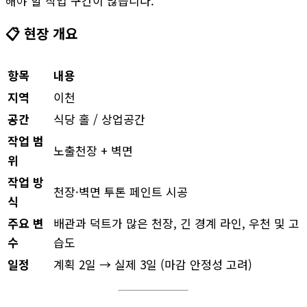
해야 할 작업 구간이 많습니다.
📋 현장 개요
항목
내용
지역
이천
공간
식당 홀 / 상업공간
작업 범
노출천장 + 벽면
위
작업 방
천장·벽면 투톤 페인트 시공
식
주요 변
배관과 덕트가 많은 천장, 긴 경계 라인, 우천 및 고
수
습도
일정
계획 2일 → 실제 3일 (마감 안정성 고려)